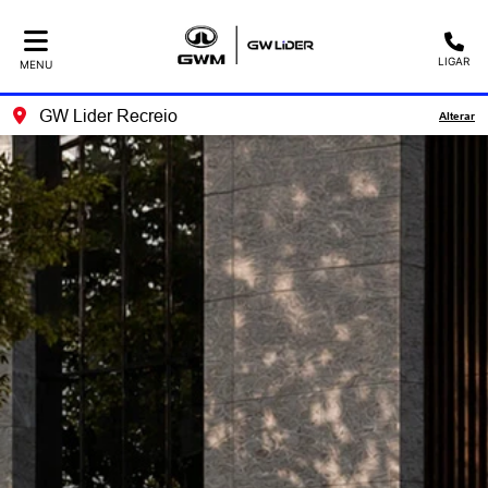
LIGAR
MENU
GW Lider Recreio
Alterar