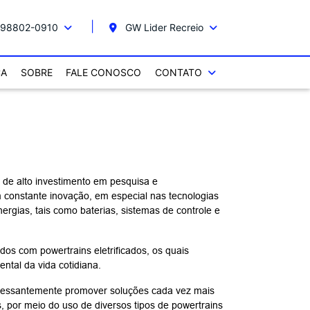
 98802-0910
GW Lider Recreio
CA
SOBRE
FALE CONOSCO
CONTATO
de alto investimento em pesquisa e
constante inovação, em especial nas tecnologias
rgias, tais como baterias, sistemas de controle e
os com powertrains eletrificados, os quais
ntal da vida cotidiana.
cessantemente promover soluções cada vez mais
es, por meio do uso de diversos tipos de powertrains