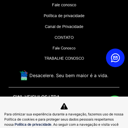
Fale conosco
Política de privacidade
Canal de Privacidade
CONTATO
Fale Conosco
TRABALHE CONOSCO
Desacelere. Seu bem maior é a vida.
GWL VEICULOS LTDA
48.979.368/0007-65
Para otimizar sua experiência durante a navegação, fazemos uso de nossa
Rua General Rondon, 1500, de 384 ao fim - lado par -
Política de cookies e para proteger seus dados pessoais respeitamos
Quitandinha, - 25650-028
nossa
Política de privacidade
. Ao seguir com a navegação e visita você