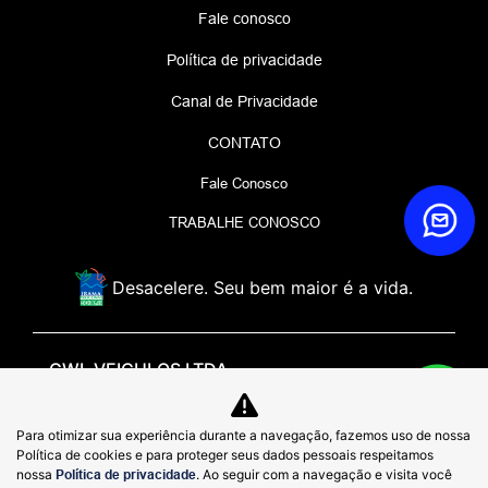
Fale conosco
Política de privacidade
Canal de Privacidade
CONTATO
Fale Conosco
TRABALHE CONOSCO
Desacelere. Seu bem maior é a vida.
GWL VEICULOS LTDA
48.979.368/0007-65
Para otimizar sua experiência durante a navegação, fazemos uso de nossa
Rua General Rondon, 1500, de 384 ao fim - lado par -
Política de cookies e para proteger seus dados pessoais respeitamos
Quitandinha, - 25650-028
nossa
Política de privacidade
. Ao seguir com a navegação e visita você