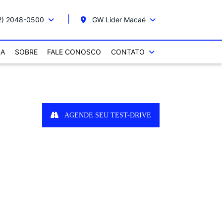
2) 2048-0500
GW Lider Macaé
CA
SOBRE
FALE CONOSCO
CONTATO
AGENDE SEU TEST-DRIVE