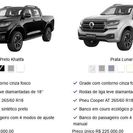
Preto Khalifa
Prata Lunar
rno cinza fosco​
Grade com contorno cinza fo
ve diamantadas de 18’’​
Rodas de liga leve diamantad
 265/60 R18​
Pneu Cooper AT 265/60 R18
intético preto​
Banco em couro ecológico pr
geiro com 4 modos de ajuste
Banco do passageiro com 4
manual ​
.000,00
Preço único R$ 225.000,00