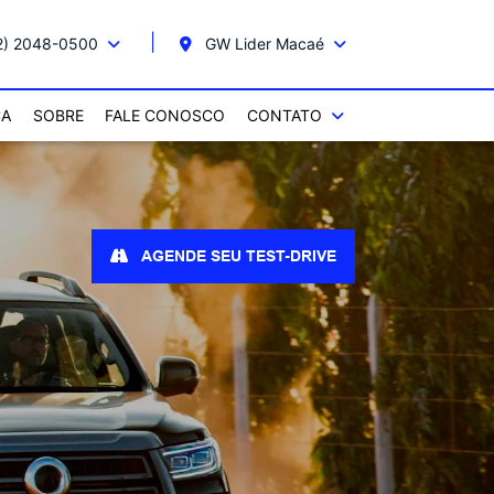
2) 2048-0500
GW Lider Macaé
CA
SOBRE
FALE CONOSCO
CONTATO
AGENDE SEU TEST-DRIVE