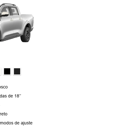
sco​
as de 18’’​
​
eto​
 modos de ajuste