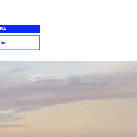
RA
são