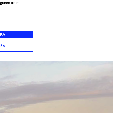
gunda fileira
RA
são