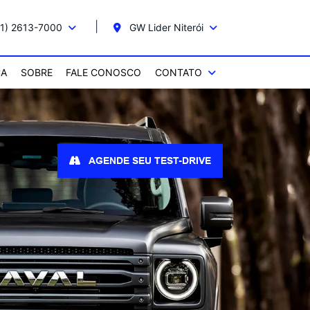
1) 2613-7000
GW Lider Niterói
CA
SOBRE
FALE CONOSCO
CONTATO
AGENDE SEU TEST-DRIVE